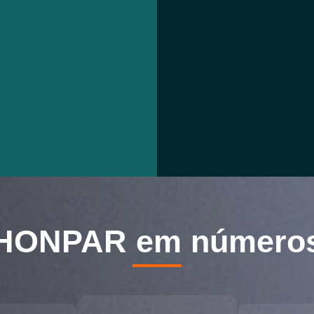
HONPAR
em número