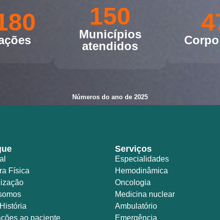
150
180
4
Municípios
nações
Corpo 
atendidos
Números do ano de 2025
gue
Serviços
al
Especialidades
ra Física
Hemodinâmica
ização
Oncologia
somos
Medicina nuclear
História
Ambulatório
ações ao paciente
Emergência