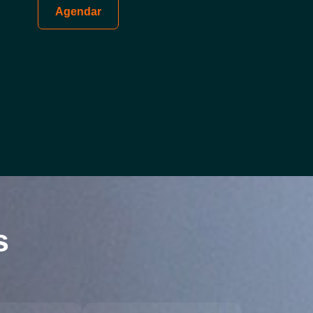
Agendar
s